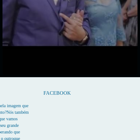
FACEBOOK
quela imagem que
ento?Nós também
 que vamos
 seu grande
perando que
 o outroque