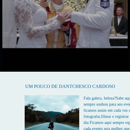
UM POUCO DE DANTCHESCO CARDOSO
Fala galera, beleza?Sabe a
sempre sonhou para seu ev
ficamos assim em cada vez
fotografar,filmar e registrar
dia.Ficamos aqui sempre es
cada evento seja melhor que