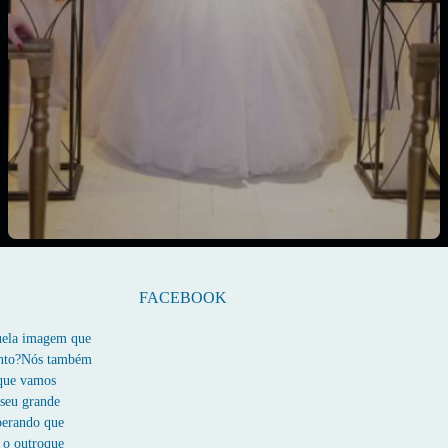
FACEBOOK
quela imagem que
ento?Nós também
 que vamos
 seu grande
perando que
 o outroque